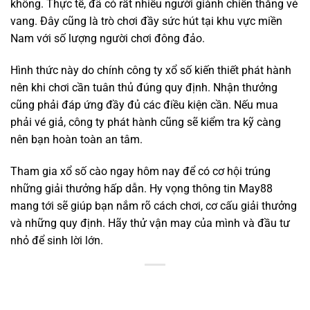
không. Thực tế, đã có rất nhiều người giành chiến thắng vẻ
vang. Đây cũng là trò chơi đầy sức hút tại khu vực miền
Nam với số lượng người chơi đông đảo.
Hình thức này do chính công ty xổ số kiến thiết phát hành
nên khi chơi cần tuân thủ đúng quy định. Nhận thưởng
cũng phải đáp ứng đầy đủ các điều kiện cần. Nếu mua
phải vé giả, công ty phát hành cũng sẽ kiểm tra kỹ càng
nên bạn hoàn toàn an tâm.
Tham gia xổ số cào ngay hôm nay để có cơ hội trúng
những giải thưởng hấp dẫn. Hy vọng thông tin May88
mang tới sẽ giúp bạn nắm rõ cách chơi, cơ cấu giải thưởng
và những quy định. Hãy thử vận may của mình và đầu tư
nhỏ để sinh lời lớn.