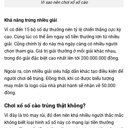
Vì sao nên chơi xổ số cào
Khả năng trúng nhiều giải
Vì có đến 15 bộ số dự thưởng nên tỷ lệ chiến thắng cực kỳ
cao. Cùng lúc có thể ẵm ngay số tiền thưởng lớn từ nhiều
giải. Cũng chính lý do này mà ngày càng có nhiều người
chọn tham gia. Giá trị giải thưởng ở mỗi giải khác nhau,
trong đó giải đặc biệt cao nhất lên tới 200.000.000 đồng.
Ngoài ra, còn nhiều giải siêu hấp dẫn khác tạo điều kiện để
người chơi dễ trúng. Đồng thời, khi có được biểu tượng
may mắn là logo của nhà phát hành sẽ nhận về 50.000
đồng.
Chơi xổ số cào trúng thật không?
Vì đây là trò may rủi, đỏ đen nên khá nhiều người thắc mắc
không biết loại hình xổ số này có mang lại tiền thưởng