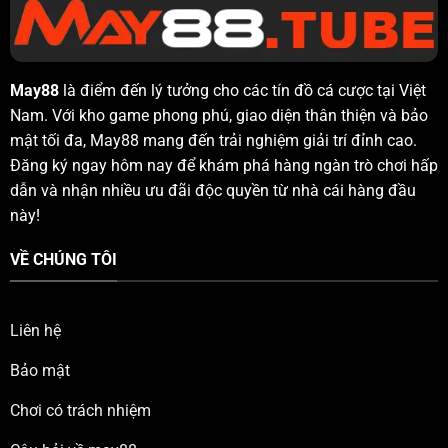
Tin
Cần
Biết
Cho
Kê
May88
là điểm đến lý tưởng cho các tín đồ cá cược tại Việt
Thủ
Nam. Với kho game phong phú, giao diện thân thiện và bảo
mật tối đa, May88 mang đến trải nghiệm giải trí đỉnh cao.
Đăng ký ngay hôm nay để khám phá hàng ngàn trò chơi hấp
dẫn và nhận nhiều ưu đãi độc quyền từ nhà cái hàng đầu
này!
VỀ CHÚNG TÔI
Liên hệ
Bảo mật
Chơi có trách nhiệm