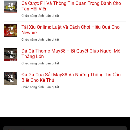
Hũ
Cá Cược F1 Và Thông Tin Quan Trọng Dành Cho
28
Đổi
Tân Hội Viên
Th2
Thưởng:
Chức năng bình luận bị tắt
ở
Siêu
Cá
Phẩm
Cược
Tài Xỉu Online: Luật Và Cách Chơi Hiệu Quả Cho
Giải
28
F1
Trí
Newbie
Th2
Và
Hot
Chức năng bình luận bị tắt
ở
Thông
Nhất
Tài
Tin
2025
Xỉu
Đá Gà Thomo May88 – Bí Quyết Giúp Người Mới
Quan
20
Online:
Trọng
Thắng Lớn
Th2
Luật
Dành
Chức năng bình luận bị tắt
ở
Và
Cho
Đá
Cách
Tân
Gà
Đá Gà Cựa Sắt May88 Và Những Thông Tin Cần
Chơi
Hội
20
Thomo
Hiệu
Biết Cho Kê Thủ
Viên
Th2
May88
Quả
Chức năng bình luận bị tắt
ở
–
Cho
Đá
Bí
Newbie
Gà
Quyết
Cựa
Giúp
Sắt
Người
May88
Mới
Và
Thắng
Những
Lớn
Thông