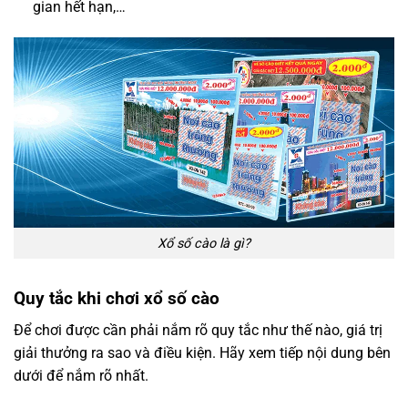
gian hết hạn,…
Xổ số cào là gì?
Quy tắc khi chơi xổ số cào
Để chơi được cần phải nắm rõ quy tắc như thế nào, giá trị
giải thưởng ra sao và điều kiện. Hãy xem tiếp nội dung bên
dưới để nắm rõ nhất.