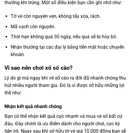
thưởng khi trúng. Một số điều kiện bạn cần ghi nhớ như:
Tờ vé còn nguyên vẹn, không tẩy xóa, rách.
Mã vạch còn nguyên.
Thời hạn không quá 30 ngày, nếu quá sẽ bị hủy bỏ.
Nhận thưởng tại các đại lý bằng tiền mặt hoặc chuyển
khoản.
Vì sao nên chơi xổ số cào?
Lý do gì mà ngay khi vé số cào ra đời đã nhanh chóng thu
hút nhiều người tham gia. Đó là vì được sở hữu những lợi
thế như:
Nhận kết quả nhanh chóng
Bạn có thể nhận kết quả cực nhanh và mua vé số bất cứ
đâu. Đây chính là ưu điểm dành cho người chơi, cực kỳ
tiện lợi. Ngay sau khi sở hữu tờ vé giá 10.000 đồng bạn sẽ