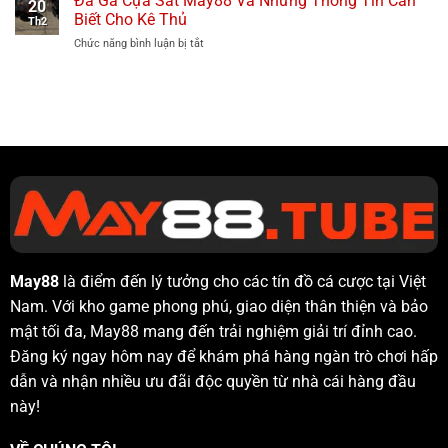
Đá Gà Cựa Sắt May88 Và Những Thông Tin Cần
Hội
20
Thomo
Hiệu
Biết Cho Kê Thủ
Viên
Th2
May88
Quả
Chức năng bình luận bị tắt
ở
–
Cho
Đá
Bí
Newbie
Gà
Quyết
Cựa
Giúp
Sắt
Người
May88
Mới
Và
Thắng
Những
Lớn
Thông
Tin
Cần
Biết
Cho
Kê
May88
là điểm đến lý tưởng cho các tín đồ cá cược tại Việt
Thủ
Nam. Với kho game phong phú, giao diện thân thiện và bảo
mật tối đa, May88 mang đến trải nghiệm giải trí đỉnh cao.
Đăng ký ngay hôm nay để khám phá hàng ngàn trò chơi hấp
dẫn và nhận nhiều ưu đãi độc quyền từ nhà cái hàng đầu
này!