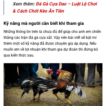
Xem thêm:
Đá Gà Cựa Dao – Luật Lệ Chơi
& Cách Chốt Kèo Ăn Tiền
Kỹ năng mà người cần biết khi tham gia
Những thông tin trên là chưa đủ để giúp cho anh em chiến
thắng các trận đá gà cựa sắt. Vậy nên bài viết sẽ bật mí
thêm một số kỹ năng đã được chuyên gia áp dụng. Nếu
muốn em về lợi nhuận khi tham gia dự đoán thì đừng bỏ
qua kiến thức sau.