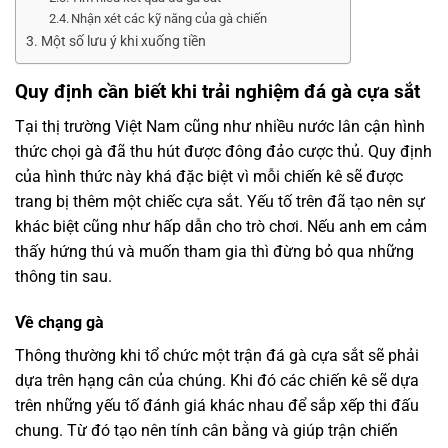
Nhận xét các kỹ năng của gà chiến
Một số lưu ý khi xuống tiền
Quy định cần biết khi trải nghiệm đá gà cựa sắt
Tại thị trường Việt Nam cũng như nhiều nước lân cận hình
thức chọi gà đã thu hút được đông đảo cược thủ. Quy định
của hình thức này khá đặc biệt vì mỗi chiến kê sẽ được
trang bị thêm một chiếc cựa sắt. Yếu tố trên đã tạo nên sự
khác biệt cũng như hấp dẫn cho trò chơi. Nếu anh em cảm
thấy hứng thú và muốn tham gia thì đừng bỏ qua những
thông tin sau.
Về chạng gà
Thông thường khi tổ chức một trận đá gà cựa sắt sẽ phải
dựa trên hạng cân của chúng. Khi đó các chiến kê sẽ dựa
trên những yếu tố đánh giá khác nhau để sắp xếp thi đấu
chung. Từ đó tạo nên tính cân bằng và giúp trận chiến