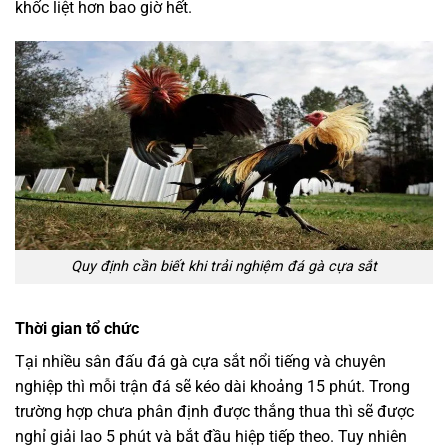
khốc liệt hơn bao giờ hết.
Quy định cần biết khi trải nghiệm đá gà cựa sắt
Thời gian tổ chức
Tại nhiều sân đấu đá gà cựa sắt nổi tiếng và chuyên
nghiệp thì mỗi trận đá sẽ kéo dài khoảng 15 phút. Trong
trường hợp chưa phân định được thắng thua thì sẽ được
nghỉ giải lao 5 phút và bắt đầu hiệp tiếp theo. Tuy nhiên