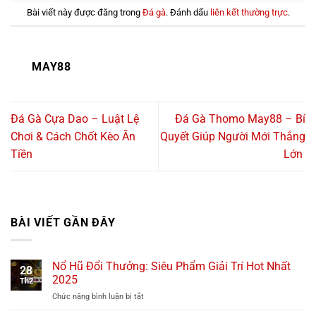
Bài viết này được đăng trong
Đá gà
. Đánh dấu
liên kết thường trực
.
MAY88
Đá Gà Cựa Dao – Luật Lệ
Đá Gà Thomo May88 – Bí
Chơi & Cách Chốt Kèo Ăn
Quyết Giúp Người Mới Thắng
Tiền
Lớn
BÀI VIẾT GẦN ĐÂY
Nổ Hũ Đổi Thưởng: Siêu Phẩm Giải Trí Hot Nhất
28
2025
Th2
Chức năng bình luận bị tắt
ở
Nổ