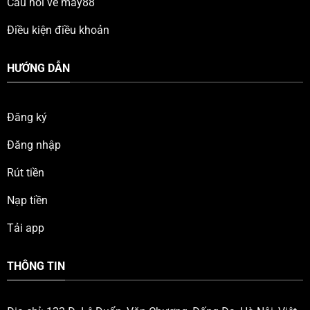
Câu hỏi về may88
Điều kiện điều khoản
HƯỚNG DẪN
Đăng ký
Đăng nhập
Rút tiền
Nạp tiền
Tải app
THÔNG TIN