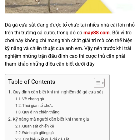
Đá gà cựa sắt đang được tổ chức tại nhiều nhà cái lớn nhỏ
trên thị trường cá cược, trong đó có
may88 com
. Bởi vì trò
chơi này không chỉ mang tính chất giải trí mà còn thể hiện
kỹ năng và chiến thuật của anh em. Vậy nên trước khi trải
nghiệm những trận đấu đỉnh cao thì cược thủ cần phải
tham khảo những điều cần biết dưới đây.
Table of Contents
Quy định cần biết khi trải nghiệm đá gà cựa sắt
Về chạng gà
Thời gian tổ chức
Quy định chiến thắng
Kỹ năng mà người cần biết khi tham gia
Quan sát chiến kê
Đánh giá giống gà
Tìm hiểu kết quả đá gà sắt