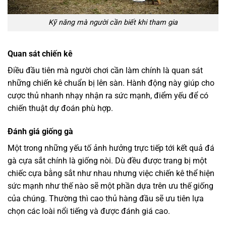
Kỹ năng mà người cần biết khi tham gia
Quan sát chiến kê
Điều đầu tiên mà người chơi cần làm chính là quan sát
những chiến kê chuẩn bị lên sàn. Hành động này giúp cho
cược thủ nhanh nhạy nhận ra sức mạnh, điểm yếu để có
chiến thuật dự đoán phù hợp.
Đánh giá giống gà
Một trong những yếu tố ảnh hưởng trực tiếp tới kết quả đá
gà cựa sắt chính là giống nòi. Dù đều được trang bị một
chiếc cựa bằng sắt như nhau nhưng việc chiến kê thể hiện
sức mạnh như thế nào sẽ một phần dựa trên ưu thế giống
của chúng. Thường thì cao thủ hàng đầu sẽ ưu tiên lựa
chọn các loài nổi tiếng và được đánh giá cao.