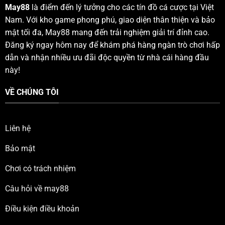
May88
là điểm đến lý tưởng cho các tín đồ cá cược tại Việt
Nam. Với kho game phong phú, giao diện thân thiện và bảo
mật tối đa, May88 mang đến trải nghiệm giải trí đỉnh cao.
Đăng ký ngay hôm nay để khám phá hàng ngàn trò chơi hấp
dẫn và nhận nhiều ưu đãi độc quyền từ nhà cái hàng đầu
này!
VỀ CHÚNG TÔI
Liên hệ
Bảo mật
Chơi có trách nhiệm
Câu hỏi về may88
Điều kiện điều khoản