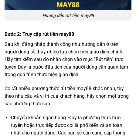
Hướng dẫn rút tiền may88
Bước 2: Truy cập rút tiền may88
Sau khi đăng nhập thành công như hướng dẫn ở trên
người dùng sẽ thấy nhiều lựa chọn trên giao diện chính.
Hãy tìm kiếm sau đó nhấn chọn vào mục “Rút tiền” trực
tuyến.Đây là bước đầu tiên của người dùng cần quan tâm
trong quá trình thực hiện giao dịch.
Có rất nhiều phương thức rút tiền may88 khác nhau, tùy
theo nhu cầu và vị trí của khách hàng, hãy chọn một trong
các phương thức sau:
Chuyển khoản ngân hàng: Đây là phương thức trực
tuyến hoặc trực tiếp được coi là phổ biến và an toàn
nhất cho người dùng. Các bạn sẽ cần cung cấp thông