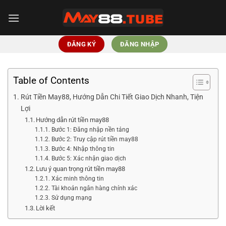
Bỏ
qua
nội
dung
ĐĂNG KÝ
ĐĂNG NHẬP
Table of Contents
Rút Tiền May88, Hướng Dẫn Chi Tiết Giao Dịch Nhanh, Tiện
Lợi
Hướng dẫn rút tiền may88
Bước 1: Đăng nhập nền tảng
Bước 2: Truy cập rút tiền may88
Bước 4: Nhập thông tin
Bước 5: Xác nhận giao dịch
Lưu ý quan trọng rút tiền may88
Xác minh thông tin
Tài khoản ngân hàng chính xác
Sử dụng mạng
Lời kết