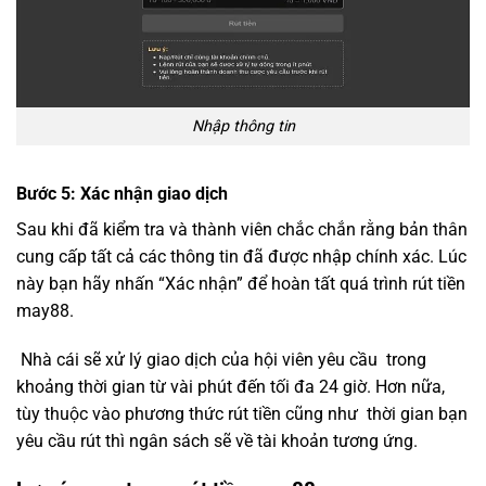
Nhập thông tin
Bước 5: Xác nhận giao dịch
Sau khi đã kiểm tra và thành viên chắc chắn rằng bản thân
cung cấp tất cả các thông tin đã được nhập chính xác. Lúc
này bạn hãy nhấn “Xác nhận” để hoàn tất quá trình rút tiền
may88.
Nhà cái sẽ xử lý giao dịch của hội viên yêu cầu trong
khoảng thời gian từ vài phút đến tối đa 24 giờ. Hơn nữa,
tùy thuộc vào phương thức rút tiền cũng như thời gian bạn
yêu cầu rút thì ngân sách sẽ về tài khoản tương ứng.