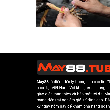
May88
là điểm đến lý tưởng cho các tín đ
cược tại Việt Nam. Với kho game phong p
giao diện thân thiện và bảo mật tối đa, M
mang đến trải nghiệm giải trí đỉnh cao. Đ
ký ngay hôm nay để khám phá hàng ngàn 