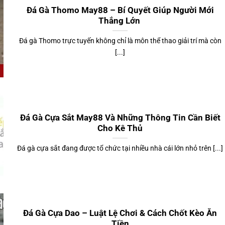
Đá Gà Thomo May88 – Bí Quyết Giúp Người Mới
Thắng Lớn
Đá gà Thomo trực tuyến không chỉ là môn thể thao giải trí mà còn
[...]
Đá Gà Cựa Sắt May88 Và Những Thông Tin Cần Biết
Cho Kê Thủ
Đá gà cựa sắt đang được tổ chức tại nhiều nhà cái lớn nhỏ trên [...]
Đá Gà Cựa Dao – Luật Lệ Chơi & Cách Chốt Kèo Ăn
Tiền