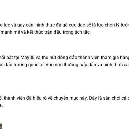
 lực và gay cấn, hình thức đá gà cực dao sẽ là lựa chọn lý tưở
 mạnh mẽ và kết thúc trận đấu trong tích tắc.
nổi bật tại May88 và thu hút đông đảo thành viên tham gia hàn
 các đấu trường quốc tế. Với mức thưởng hấp dẫn và hình thức 
 thành viên đã hiểu rõ về chuyên mục này. Đây là sân chơi cá c
a.