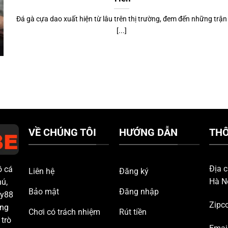
Đá gà cựa dao xuất hiện từ lâu trên thị trường, đem đến những trận
[...]
VỀ CHÚNG TÔI
HƯỚNG DẪN
THÔ
Địa 
ồ cá
Liên hệ
Đăng ký
Hà N
hú,
Bảo mật
Đăng nhập
ay88
Zipc
ăng
Chơi có trách nhiệm
Rút tiền
trò