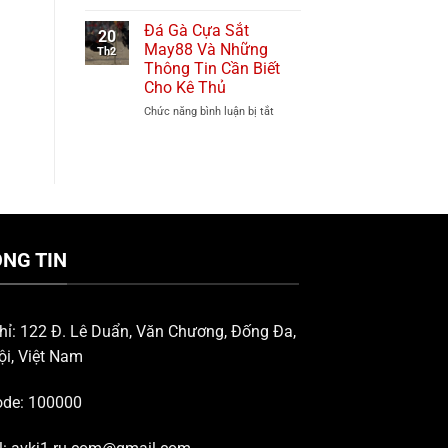
Hiệu
Đá
Quả
Gà
Đá Gà Cựa Sắt
20
Cho
Thomo
May88 Và Những
Th2
Newbie
May88
Thông Tin Cần Biết
–
Cho Kê Thủ
Bí
Quyết
Chức năng bình luận bị tắt
ở
Giúp
Đá
Người
Gà
Mới
Cựa
Thắng
Sắt
Lớn
May88
Và
Những
Thông
NG TIN
Tin
Cần
Biết
Cho
chỉ: 122 Đ. Lê Duẩn, Văn Chương, Đống Đa,
Kê
Thủ
ội, Việt Nam
ode: 100000