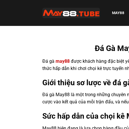
Bỏ
qua
MAY88
nội
dung
Đá Gà May
Đá gà
may88
được khách hàng đặc biệt yêu
thức hấp dẫn khi chơi chọi kê trực tuyến n
Giới thiệu sơ lược về đá 
Đá gà May88 là một trong những chuyên mục
cược vào kết quả của mỗi trận đấu, và nếu
Sức hấp dẫn của chọi kê
May88 hiện đang là lựa chọn hàng đầu của 