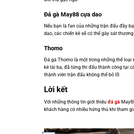
Đá gà May88 cựa dao
Nếu bạn là fan của những trận đấu đầy bạo
dao, các chiến kê sẽ có thể gây sát thương
Thomo
Đá gà Thomo là một trong những thể loại 
kê tài ba, đã từng thi đấu thành công tại
thành viên trận đấu không thể bỏ lỡ.
Lời kết
Với những thông tin giới thiệu
đá gà
May88,
khách hàng có nhiều hứng thú khi tham gi