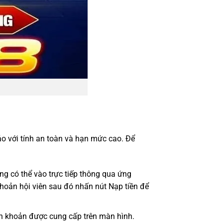
o với tính an toàn và hạn mức cao. Để
g có thể vào trực tiếp thông qua ứng
khoản hội viên sau đó nhấn nút Nạp tiền để
n khoản được cung cấp trên màn hình.