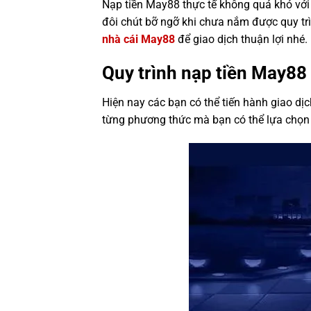
Nạp tiền May88 thực tế không quá khó với 
đôi chút bỡ ngỡ khi chưa nắm được quy tr
nhà cái May88
để giao dịch thuận lợi nhé.
Quy trình nạp tiền May88 
Hiện nay các bạn có thể tiến hành giao dị
từng phương thức mà bạn có thể lựa chọn v