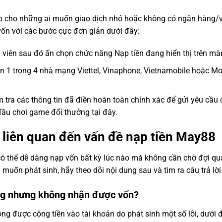
p cho những ai muốn giao dịch nhỏ hoặc không có ngân hàng/ví
vốn với các bước cực đơn giản dưới đây:
viên sau đó ấn chọn chức năng Nạp tiền đang hiển thị trên màn
n 1 trong 4 nhà mạng Viettel, Vinaphone, Vietnamobile hoặc Mo
m tra các thông tin đã điền hoàn toàn chính xác để gửi yêu cầ
đầu chơi game đổi thưởng tại đây.
 liên quan đến vấn đề nạp tiền May88
ó thể dễ dàng nạp vốn bất kỳ lúc nào mà không cần chờ đợi quá
uốn phát sinh, hãy theo dõi nội dung sau và tìm ra câu trả lời
ng nhưng không nhận được vốn?
ng được cộng tiền vào tài khoản do phát sinh một số lỗi, dưới 