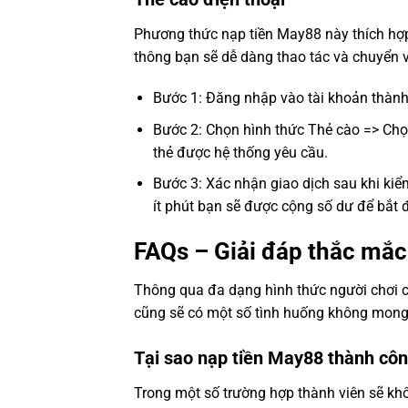
Phương thức nạp tiền May88 này thích hợ
thông bạn sẽ dễ dàng thao tác và chuyển 
Bước 1: Đăng nhập vào tài khoản thành 
Bước 2: Chọn hình thức Thẻ cào => Chọ
thẻ được hệ thống yêu cầu.
Bước 3: Xác nhận giao dịch sau khi kiể
ít phút bạn sẽ được cộng số dư để bắt 
FAQs – Giải đáp thắc mắc
Thông qua đa dạng hình thức người chơi c
cũng sẽ có một số tình huống không mong m
Tại sao nạp tiền May88 thành cô
Trong một số trường hợp thành viên sẽ khô