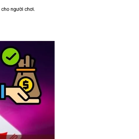
 cho người chơi.