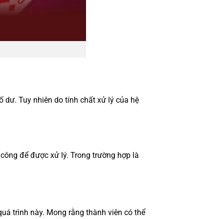
 dư. Tuy nhiên do tính chất xử lý của hệ
công để được xử lý. Trong trường hợp là
quá trình này. Mong rằng thành viên có thể