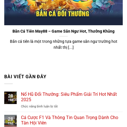
Bắn Cá Tiên May88 – Game Săn Ngư Hot, Thưởng Khủng
Bắn cá tiên là một trong những tựa game săn ngư trường hot
nhất thị [...]
BÀI VIẾT GẦN ĐÂY
Nổ Hũ Đổi Thưởng: Siêu Phẩm Giải Trí Hot Nhất
28
2025
Th2
Chức năng bình luận bị tắt
ở
Nổ
Hũ
Cá Cược F1 Và Thông Tin Quan Trọng Dành Cho
28
Đổi
Tân Hội Viên
Th2
Thưởng: