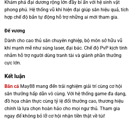
Khám phá đại dương rộng lớn đầy bí ẩn với hệ sinh vật
phong phú. Hệ thống vũ khí hiện đại giúp săn hiệu quả, tích
hợp chế độ bắn tự động hỗ trợ những ai mới tham gia.
Đế vương
Dành cho cao thủ săn chuyên nghiệp, bộ môn sở hữu vũ
khí mạnh mẽ như súng laser, đại bác. Chế độ PvP kịch tính
nhằm hỗ trợ người dùng tranh tài và giành phần thưởng
cực lớn.
Kết luận
Bắn cá
May88 mang đến trải nghiệm giải trí cùng cơ hội
săn thưởng hấp dẫn vô cùng. Với hệ thống game đa dạng,
đồ họa chân thực cùng tỷ lệ đổi thưởng cao, thương hiệu
chính là lựa chọn hoàn hảo cho mọi ngư thủ. Tham gia
ngay để không bỏ lỡ cơ hội nhận tiền thật về túi!