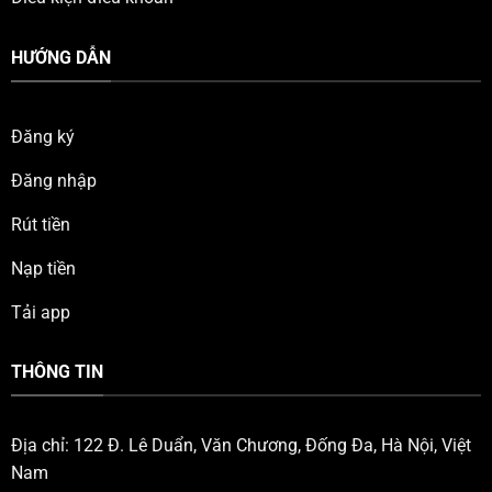
HƯỚNG DẪN
Đăng ký
Đăng nhập
Rút tiền
Nạp tiền
Tải app
THÔNG TIN
Địa chỉ: 122 Đ. Lê Duẩn, Văn Chương, Đống Đa, Hà Nội, Việt
Nam