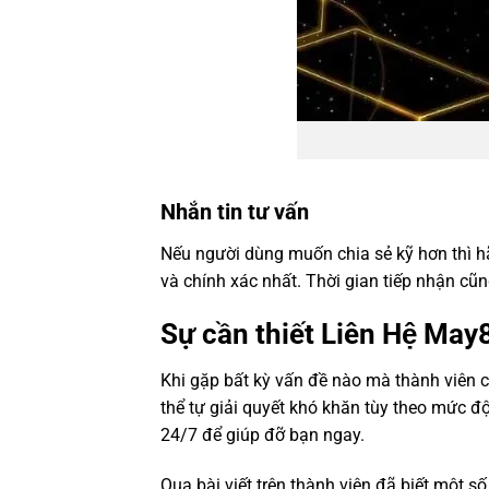
Nhắn tin tư vấn
Nếu người dùng muốn chia sẻ kỹ hơn thì hã
và chính xác nhất. Thời gian tiếp nhận cũ
Sự cần thiết Liên Hệ May
Khi gặp bất kỳ vấn đề nào mà thành viên c
thể tự giải quyết khó khăn tùy theo mức độ
24/7 để giúp đỡ bạn ngay.
Qua bài viết trên thành viên đã biết một 