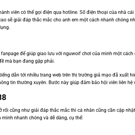
ành viên có thể gọi điện qua hotline. Số điện thoại của nhà cái
cao sẽ giải đáp thắc mắc cho anh em một cách nhanh chóng nh
dụng.
g fanpage để giúp giao lưu với nguwoif chơi của mình một cách
 đề mà bạn đang gặp phải.
tiếng dẫn tới nhiều trang web trên thị trường giả mạo đã xuất h
hông tin thường xuyên. Bước này giúp đảm bảo hội viên liên hệ
88
 rối cũng như giải đáp thắc mắc thì cá nhân cũng cần cập nhật
 mình nhanh chóng và dễ dàng, cụ thể: