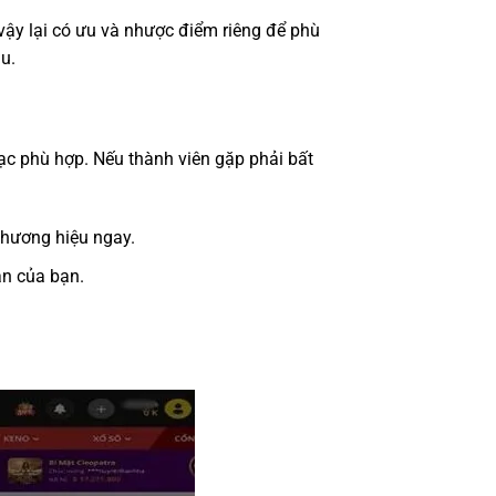
vậy lại có ưu và nhược điểm riêng để phù
au.
n lạc phù hợp. Nếu thành viên gặp phải bất
thương hiệu ngay.
ân của bạn.