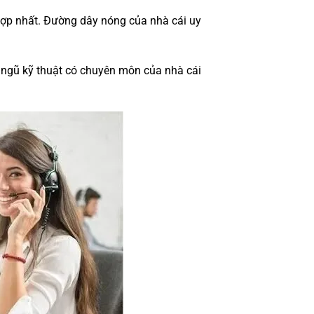
hợp nhất. Đường dây nóng của nhà cái uy
ội ngũ kỹ thuật có chuyên môn của nhà cái