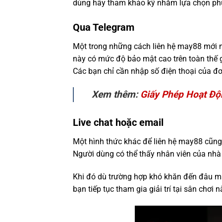
dùng hãy tham khảo kỹ nhằm lựa chọn ph
Qua Telegram
Một trong những cách liên hệ may88 mới 
này có mức độ bảo mật cao trên toàn thế gi
Các bạn chỉ cần nhập số điện thoại của đơn
Xem thêm:
Giấy Phép Hoạt Độ
Live chat hoặc email
Một hình thức khác để liên hệ may88 cũng 
Người dùng có thể thấy nhân viên của nhà
Khi đó dù trường hợp khó khăn đến đâu m
bạn tiếp tục tham gia giải trí tại sân chơi n