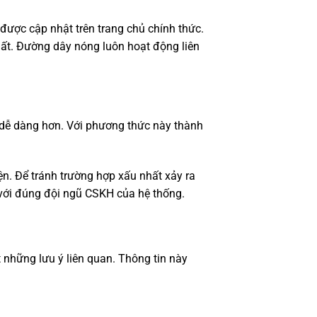
 được cập nhật trên trang chủ chính thức.
ất. Đường dây nóng luôn hoạt động liên
 dễ dàng hơn. Với phương thức này thành
iện. Để tránh trường hợp xấu nhất xảy ra
 với đúng đội ngũ CSKH của hệ thống.
 những lưu ý liên quan. Thông tin này