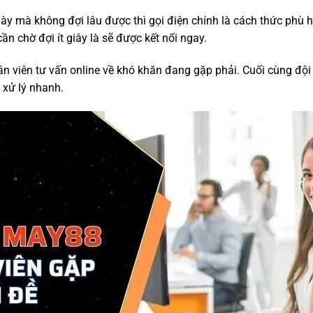
ày mà không đợi lâu được thì gọi điện chính là cách thức phù 
ần chờ đợi ít giây là sẽ được kết nối ngay.
nhân viên tư vấn online về khó khăn đang gặp phải. Cuối cùng đ
 xử lý nhanh.