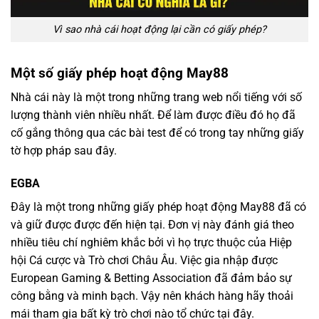
Vì sao nhà cái hoạt động lại cần có giấy phép?
Một số giấy phép hoạt động May88
Nhà cái này là một trong những trang web nổi tiếng với số
lượng thành viên nhiều nhất. Để làm được điều đó họ đã
cố gắng thông qua các bài test để có trong tay những giấy
tờ hợp pháp sau đây.
EGBA
Đây là một trong những giấy phép hoạt động May88 đã có
và giữ được được đến hiện tại. Đơn vị này đánh giá theo
nhiều tiêu chí nghiêm khắc bởi vì họ trực thuộc của Hiệp
hội Cá cược và Trò chơi Châu Âu. Việc gia nhập được
European Gaming & Betting Association đã đảm bảo sự
công bằng và minh bạch. Vậy nên khách hàng hãy thoải
mái tham gia bất kỳ trò chơi nào tổ chức tại đây.