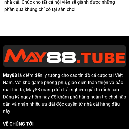
nhà cái. Chúc cho tất cả hội viên sẽ giành được những
phần quà khủng chỉ có tại sân chơi.
May88
là điểm đến lý tưởng cho các tín đồ cá cược tại Việt
Nam. Với kho game phong phú, giao diện thân thiện và bảo
mật tối đa, May88 mang đến trải nghiệm giải trí đỉnh cao.
Đăng ký ngay hôm nay để khám phá hàng ngàn trò chơi hấp
dẫn và nhận nhiều ưu đãi độc quyền từ nhà cái hàng đầu
này!
VỀ CHÚNG TÔI