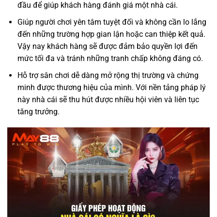
đầu để giúp khách hàng đánh giá một nhà cái.
Giúp người chơi yên tâm tuyệt đối và không cần lo lắng
đến những trường hợp gian lận hoặc can thiệp kết quả.
Vậy nay khách hàng sẽ được đảm bảo quyền lợi đến
mức tối đa và tránh những tranh chấp không đáng có.
Hỗ trợ sân chơi dễ dàng mở rộng thị trường và chứng
minh được thương hiệu của mình. Với nền tảng pháp lý
này nhà cái sẽ thu hút được nhiều hội viên và liên tục
tăng trưởng.