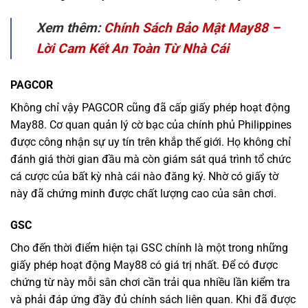
Xem thêm:
Chính Sách Bảo Mật May88 –
Lời Cam Kết An Toàn Từ Nhà Cái
PAGCOR
Không chỉ vậy PAGCOR cũng đã cấp giấy phép hoạt động
May88. Cơ quan quản lý cờ bạc của chính phủ Philippines
được công nhận sự uy tín trên khắp thế giới. Họ không chỉ
đánh giá thời gian đầu mà còn giám sát quá trình tổ chức
cá cược của bất kỳ nhà cái nào đăng ký. Nhờ có giấy tờ
này đã chứng minh được chất lượng cao của sân chơi.
GSC
Cho đến thời điểm hiện tại GSC chính là một trong những
giấy phép hoạt động May88 có giá trị nhất. Để có được
chứng từ này mỗi sân chơi cần trải qua nhiều lần kiểm tra
và phải đáp ứng đầy đủ chính sách liên quan. Khi đã được