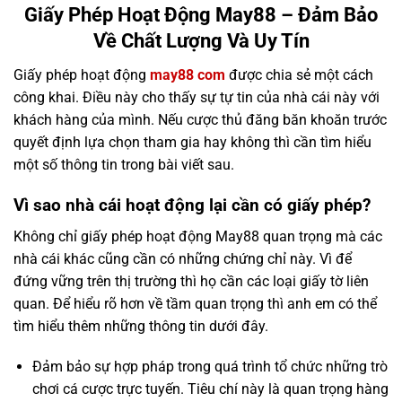
Giấy Phép Hoạt Động May88 – Đảm Bảo
Về Chất Lượng Và Uy Tín
Giấy phép hoạt động
may88 com
được chia sẻ một cách
công khai. Điều này cho thấy sự tự tin của nhà cái này với
khách hàng của mình. Nếu cược thủ đăng băn khoăn trước
quyết định lựa chọn tham gia hay không thì cần tìm hiểu
một số thông tin trong bài viết sau.
Vì sao nhà cái hoạt động lại cần có giấy phép?
Không chỉ giấy phép hoạt động May88 quan trọng mà các
nhà cái khác cũng cần có những chứng chỉ này. Vì để
đứng vững trên thị trường thì họ cần các loại giấy tờ liên
quan. Để hiểu rõ hơn về tầm quan trọng thì anh em có thể
tìm hiểu thêm những thông tin dưới đây.
Đảm bảo sự hợp pháp trong quá trình tổ chức những trò
chơi cá cược trực tuyến. Tiêu chí này là quan trọng hàng