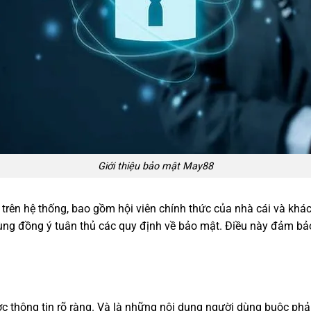
Giới thiệu bảo mật May88
trên hệ thống, bao gồm hội viên chính thức của nhà cái và khác
ùng đồng ý tuân thủ các quy định về bảo mật. Điều này đảm bảo k
 thông tin rõ ràng. Và là những nội dung người dùng buộc phải b