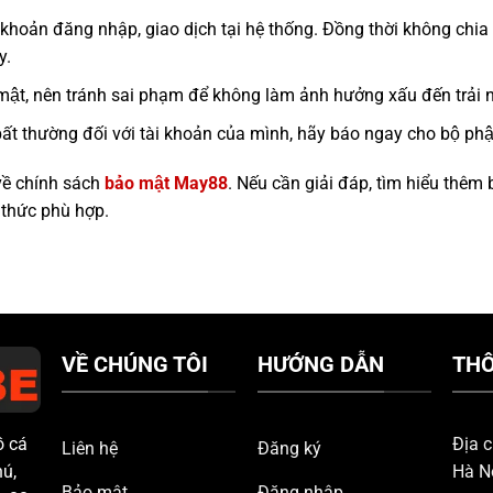
hoản đăng nhập, giao dịch tại hệ thống. Đồng thời không chia sẻ ch
y.
 mật, nên tránh sai phạm để không làm ảnh hưởng xấu đến trải n
́t thường đối với tài khoản của mình, hãy báo ngay cho bộ phận
về chính sách
bảo mật May88
. Nếu cần giải đáp, tìm hiểu thêm 
thức phù hợp.
VỀ CHÚNG TÔI
HƯỚNG DẪN
THÔ
Địa 
ồ cá
Liên hệ
Đăng ký
Hà N
hú,
Bảo mật
Đăng nhập