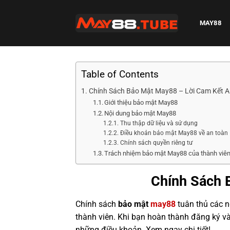
Bỏ
qua
MAY88
nội
dung
Table of Contents
Chính Sách Bảo Mật May88 – Lời Cam Kết A
Giới thiệu bảo mật May88
Nội dung bảo mật May88
Thu thập dữ liệu và sử dụng
Điều khoản bảo mật May88 về an toàn
Chính sách quyền riêng tư
Trách nhiệm bảo mật May88 của thành viê
Chính Sách 
Chính sách
bảo mật
may88
tuân thủ các n
thành viên. Khi bạn hoàn thành đăng ký và
những điều khoản. Xem ngay chi tiết!