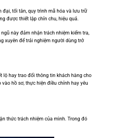
ại, tối tân, quy trình mã hóa và lưu trữ
g được thiết lập chỉn chu, hiệu quả.
i ngũ này đảm nhận trách nhiệm kiểm tra,
ng xuyên để trải nghiệm người dùng trở
t lộ hay trao đổi thông tin khách hàng cho
vào hồ sơ, thực hiện điều chỉnh hay yêu
hận thức trách nhiệm của mình. Trong đó