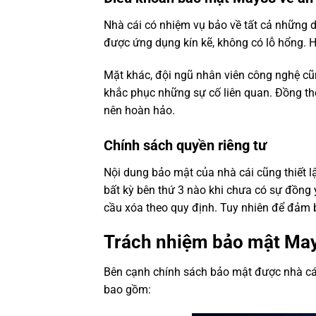
Nhà cái có nhiệm vụ bảo về tất cả những dữ
được ứng dụng kín kẽ, không có lỗ hổng. H
Mặt khác, đội ngũ nhân viên công nghệ cũ
khắc phục những sự cố liên quan. Đồng th
nên hoàn hảo.
Chính sách quyền riêng tư
Nội dung bảo mật của nhà cái cũng thiết lậ
bất kỳ bên thứ 3 nào khi chưa có sự đồng 
cầu xóa theo quy định. Tuy nhiên để đảm b
Trách nhiệm bảo mật May
Bên cạnh chính sách bảo mật được nhà cái
bao gồm: