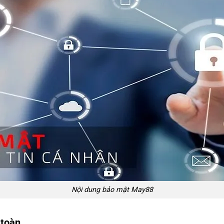
Nội dung bảo mật May88
 toàn