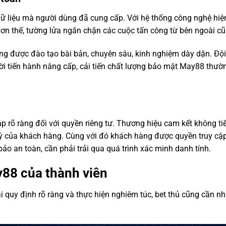
 liệu mà người dùng đã cung cấp. Với hệ thống công nghệ hiện đ
ơn thế, tường lửa ngăn chặn các cuộc tấn công từ bên ngoài cũn
ng được đào tạo bài bản, chuyên sâu, kinh nghiệm dày dặn. Độ
ời tiến hành nâng cấp, cải tiến chất lượng bảo mật May88 thườ
p rõ ràng đối với quyền riêng tư. Thương hiệu cam kết không tiế
ý của khách hàng. Cùng với đó khách hàng được quyền truy cập 
ảo an toàn, cần phải trải qua quá trình xác minh danh tính.
88 của thành viên
 quy định rõ ràng và thực hiện nghiêm túc, bet thủ cũng cần n