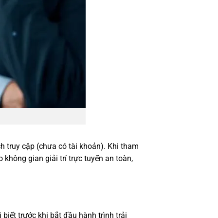
h truy cập (chưa có tài khoản). Khi tham
hông gian giải trí trực tuyến an toàn,
iết trước khi bắt đầu hành trình trải