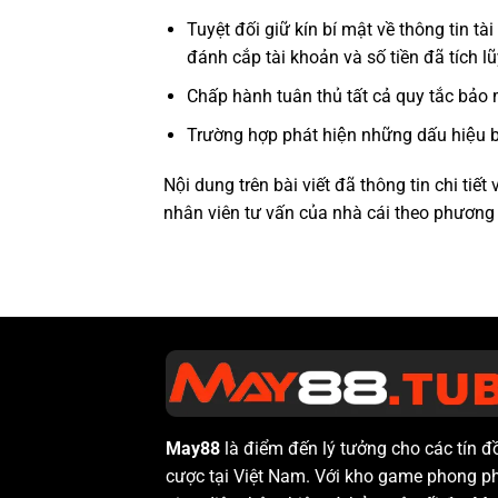
Tuyệt đối giữ kín bí mật về thông tin tài k
đánh cắp tài khoản và số tiền đã tích lũ
Chấp hành tuân thủ tất cả quy tắc bảo
Trường hợp phát hiện những dấu hiệu bâ
Nội dung trên bài viết đã thông tin chi tiết 
nhân viên tư vấn của nhà cái theo phương 
May88
là điểm đến lý tưởng cho các tín đ
cược tại Việt Nam. Với kho game phong p