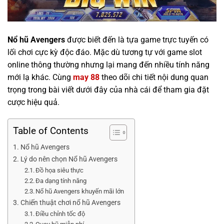
Nổ hũ Avengers
được biết đến là tựa game trực tuyến có
lối chơi cực kỳ độc đáo. Mặc dù tương tự với game slot
online thông thường nhưng lại mang đến nhiều tính năng
mới lạ khác. Cùng
may 88
theo dõi chi tiết nội dung quan
trọng trong bài viết dưới đây của nhà cái để tham gia đặt
cược hiệu quả.
Table of Contents
Nổ hũ Avengers
Lý do nên chọn Nổ hũ Avengers
Đồ họa siêu thực
Đa dạng tính năng
Nổ hũ Avengers khuyến mãi lớn
Chiến thuật chơi nổ hũ Avengers
Điều chỉnh tốc độ