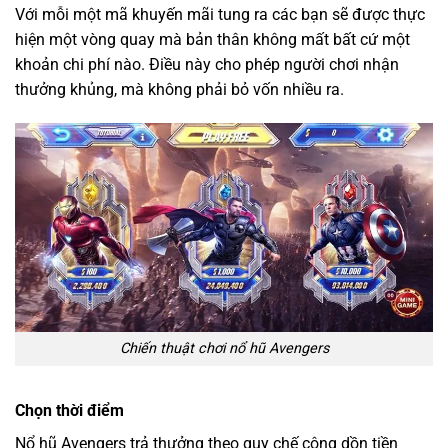
Với mỗi một mã khuyến mãi tung ra các bạn sẽ được thực
hiện một vòng quay mà bản thân không mất bất cứ một
khoản chi phí nào. Điều này cho phép người chơi nhận
thưởng khủng, mà không phải bỏ vốn nhiều ra.
Chiến thuật chơi nổ hũ Avengers
Chọn thời điểm
Nổ hũ Avengers trả thưởng theo quy chế cộng dồn tiền