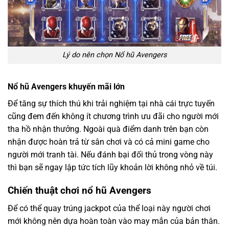
Lý do nên chọn Nổ hũ Avengers
Nổ hũ Avengers khuyến mãi lớn
Để tăng sự thích thú khi trải nghiệm tại nhà cái trực tuyến
cũng đem đến không ít chương trình ưu đãi cho người mới
tha hồ nhận thưởng. Ngoài quà điểm danh trên bạn còn
nhận được hoàn trả từ sân chơi và có cả mini game cho
người mới tranh tài. Nếu đánh bại đối thủ trong vòng này
thì bạn sẽ ngay lập tức tích lũy khoản lời không nhỏ về túi.
Chiến thuật chơi nổ hũ Avengers
Để có thể quay trúng jackpot của thể loại này người chơi
mới không nên dựa hoàn toàn vào may mắn của bản thân.