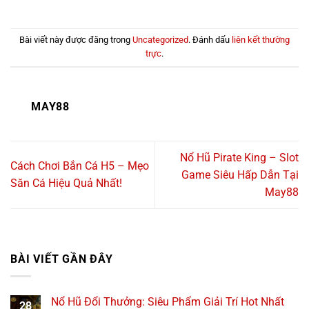
Bài viết này được đăng trong
Uncategorized
. Đánh dấu
liên kết thường
trực
.
MAY88
Nổ Hũ Pirate King – Slot
Cách Chơi Bắn Cá H5 – Mẹo
Game Siêu Hấp Dẫn Tại
Săn Cá Hiệu Quả Nhất!
May88
BÀI VIẾT GẦN ĐÂY
Nổ Hũ Đổi Thưởng: Siêu Phẩm Giải Trí Hot Nhất
28