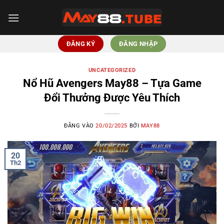
Bỏ
qua
nội
dung
ĐĂNG KÝ
ĐĂNG NHẬP
UNCATEGORIZED
Nổ Hũ Avengers May88 – Tựa Game
Đổi Thưởng Được Yêu Thích
ĐĂNG VÀO
20/02/2025
BỞI
MAY88
20
Th2