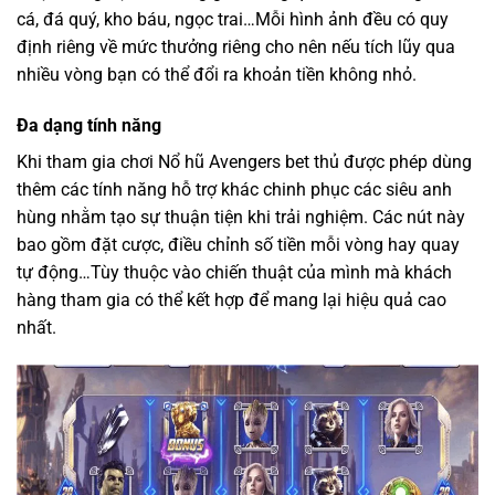
cá, đá quý, kho báu, ngọc trai…Mỗi hình ảnh đều có quy
định riêng về mức thưởng riêng cho nên nếu tích lũy qua
nhiều vòng bạn có thể đổi ra khoản tiền không nhỏ.
Đa dạng tính năng
Khi tham gia chơi Nổ hũ Avengers bet thủ được phép dùng
thêm các tính năng hỗ trợ khác chinh phục các siêu anh
hùng nhằm tạo sự thuận tiện khi trải nghiệm. Các nút này
bao gồm đặt cược, điều chỉnh số tiền mỗi vòng hay quay
tự động…Tùy thuộc vào chiến thuật của mình mà khách
hàng tham gia có thể kết hợp để mang lại hiệu quả cao
nhất.