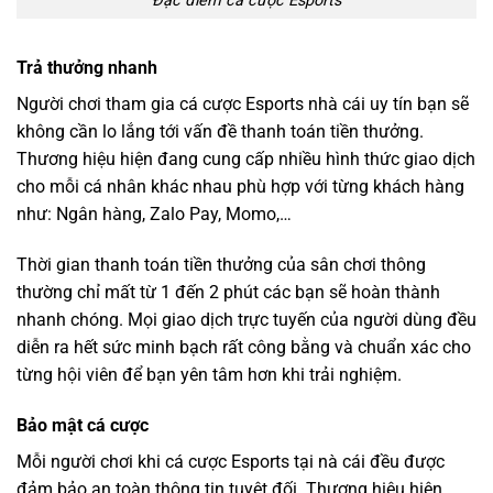
Đặc điểm cá cược Esports
Trả thưởng nhanh
Người chơi tham gia cá cược Esports nhà cái uy tín bạn sẽ
không cần lo lắng tới vấn đề thanh toán tiền thưởng.
Thương hiệu hiện đang cung cấp nhiều hình thức giao dịch
cho mỗi cá nhân khác nhau phù hợp với từng khách hàng
như: Ngân hàng, Zalo Pay, Momo,…
Thời gian thanh toán tiền thưởng của sân chơi thông
thường chỉ mất từ 1 đến 2 phút các bạn sẽ hoàn thành
nhanh chóng. Mọi giao dịch trực tuyến của người dùng đều
diễn ra hết sức minh bạch rất công bằng và chuẩn xác cho
từng hội viên để bạn yên tâm hơn khi trải nghiệm.
Bảo mật cá cược
Mỗi người chơi khi cá cược Esports tại nà cái đều được
đảm bảo an toàn thông tin tuyệt đối. Thương hiệu hiện