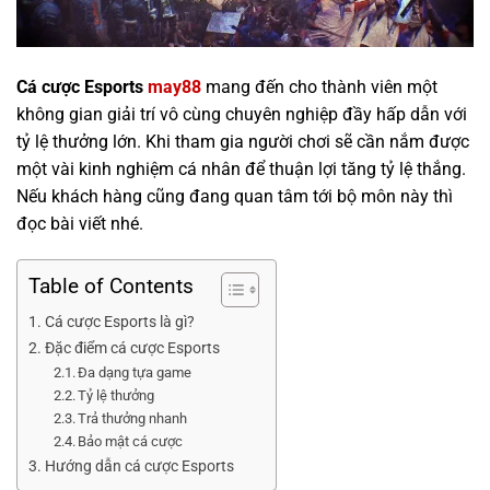
Cá cược Esports
may88
mang đến cho thành viên một
không gian giải trí vô cùng chuyên nghiệp đầy hấp dẫn với
tỷ lệ thưởng lớn. Khi tham gia người chơi sẽ cần nắm được
một vài kinh nghiệm cá nhân để thuận lợi tăng tỷ lệ thắng.
Nếu khách hàng cũng đang quan tâm tới bộ môn này thì
đọc bài viết nhé.
Table of Contents
Cá cược Esports là gì?
Đặc điểm cá cược Esports
Đa dạng tựa game
Tỷ lệ thưởng
Trả thưởng nhanh
Bảo mật cá cược
Hướng dẫn cá cược Esports