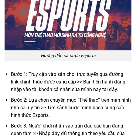
Hướng dẫn cá cược Esports
Bước 1: Truy cập vào sân chơi trực tuyến qua đường
link chính thức được cung cấp >> Bạn tiến hành đăng
nhập vào tài khoản cá nhân của mình nay tại đây.
Bước 2: Lựa chọn chuyên mục “Thể thao” trên màn hình
nhà cái uy tín >> Tìm sảnh cược minh bạch cung cấp
hình thức Esports.
Bước 3: Người chơi nhấn vào trận đấu các bạn đang
quan tâm >> Nhập đầy đủ thông tin theo yêu cầu của